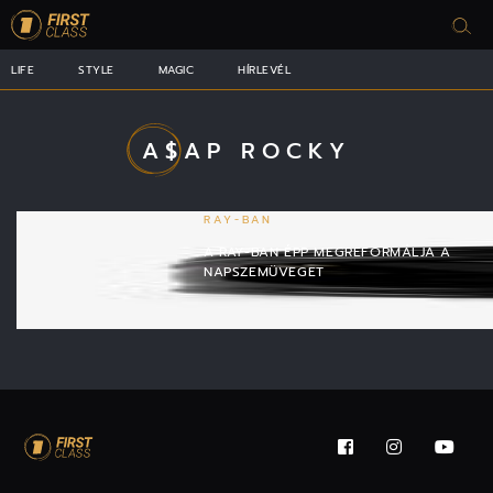
LIFE
STYLE
MAGIC
HÍRLEVÉL
A$AP ROCKY
RAY-BAN
A RAY-BAN ÉPP MEGREFORMÁLJA A
NAPSZEMÜVEGET