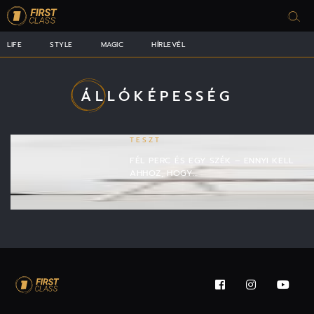
LIFE
STYLE
MAGIC
HÍRLEVÉL
ÁLLÓKÉPESSÉG
TESZT
FÉL PERC ÉS EGY SZÉK – ENNYI KELL
AHHOZ, HOGY…