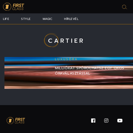
LIFE
STYLE
MAGIC
HÍRLEVÉL
CARTIER
LUXUSÓRA
MILLIÓKAT SPÓROLHATSZ EGY OKOS
ÓRAVÁLASZTÁSSAL