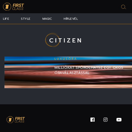
LIFE
STYLE
MAGIC
HÍRLEVÉL
CITIZEN
LUXUSÓRA
MILLIÓKAT SPÓROLHATSZ EGY OKOS
ÓRAVÁLASZTÁSSAL