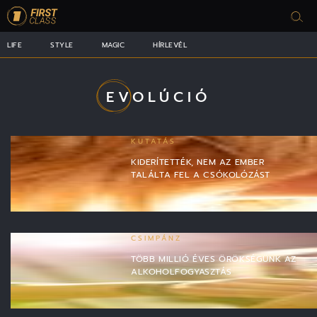
LIFE
STYLE
MAGIC
HÍRLEVÉL
EVOLÚCIÓ
KUTATÁS
KIDERÍTETTÉK, NEM AZ EMBER
TALÁLTA FEL A CSÓKOLÓZÁST
CSIMPÁNZ
TÖBB MILLIÓ ÉVES ÖRÖKSÉGÜNK AZ
ALKOHOLFOGYASZTÁS