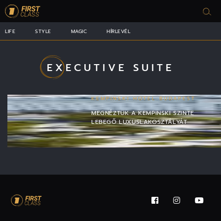
LIFE
STYLE
MAGIC
HÍRLEVÉL
EXECUTIVE SUITE
KEMPINSKI HOTEL BUDAPEST
MEGNÉZTÜK A KEMPINSKI SZINTE
LEBEGŐ LUXUSLAKOSZTÁLYÁT