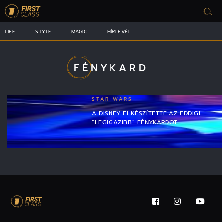
LIFE
STYLE
MAGIC
HÍRLEVÉL
FÉNYKARD
STAR WARS
A DISNEY ELKÉSZÍTETTE AZ EDDIGI
“LEGIGAZIBB” FÉNYKARDOT