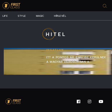
LIFE
STYLE
MAGIC
HÍRLEVÉL
HITEL
INGATLAN
ITT A PONTOS ÁR: ENNYIBE KERÜLNEK
A MAGYAR VÁROSOKBAN A…