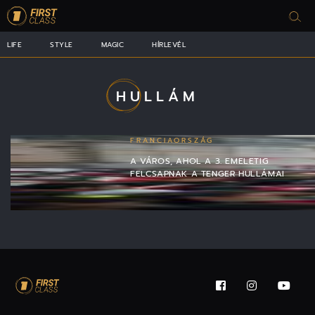
LIFE
STYLE
MAGIC
HÍRLEVÉL
HULLÁM
FRANCIAORSZÁG
A VÁROS, AHOL A 3. EMELETIG
FELCSAPNAK A TENGER HULLÁMAI