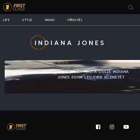
LIFE
STYLE
MAGIC
HÍRLEVÉL
INDIANA JONES
MOZI
A VÉLETLEN HOZTA ÖSSZE INDIANA
JONES EGYIK LEGJOBB JELENETÉT