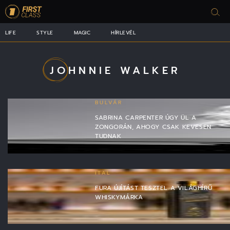
LIFE
STYLE
MAGIC
HÍRLEVÉL
JOHNNIE WALKER
BULVÁR
SABRINA CARPENTER ÚGY ÜL A
ZONGORÁN, AHOGY CSAK KEVESEN
TUDNAK
ITAL
FURA ÚJÍTÁST TESZTEL A VILÁGHÍRŰ
WHISKYMÁRKA