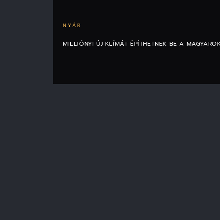
NYÁR
MILLIÓNYI ÚJ KLÍMÁT ÉPÍTHETNEK BE A MAGYARO