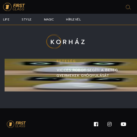
LIFE
STYLE
MAGIC
HÍRLEVÉL
KORHÁZ
BETESÉG
VICCES ROBOT SEGÍTI A BETEG
GYERMEKEK GYÓGYULÁSÁT