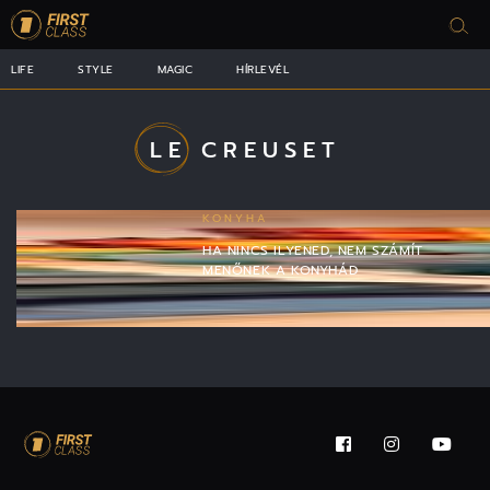
LIFE
STYLE
MAGIC
HÍRLEVÉL
LE CREUSET
KONYHA
HA NINCS ILYENED, NEM SZÁMÍT
MENŐNEK A KONYHÁD