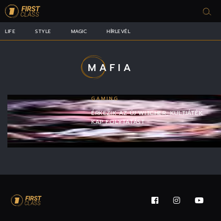
LIFE
STYLE
MAGIC
HÍRLEVÉL
MAFIA
GAMING
ÉRKEZIK AZ ÚJ WITCHER, KULTJÁTÉK
KAP FOLYTATÁST