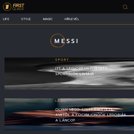
LIFE
STYLE
MAGIC
HÍRLEVÉL
MESSI
SPORT
ITT A LEGJOBBAN FIZETETT
SPORTOLÓK LISTÁJA
LEGO
OLYAN LEGO-SZETT ÉRKEZETT,
AMITŐL A FOCIRAJONGÓK LEDOBJÁK
A LÁNCOT