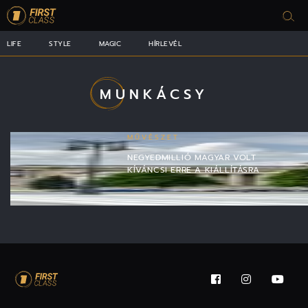
LIFE
STYLE
MAGIC
HÍRLEVÉL
MUNKÁCSY
MŰVÉSZET
NEGYEDMILLIÓ MAGYAR VOLT
KÍVÁNCSI ERRE A KIÁLLÍTÁSRA