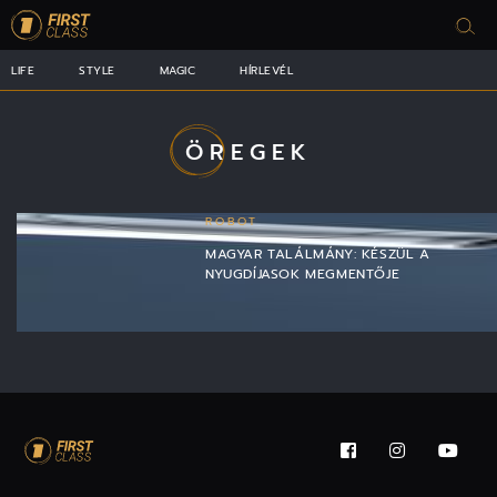
LIFE
STYLE
MAGIC
HÍRLEVÉL
ÖREGEK
ROBOT
MAGYAR TALÁLMÁNY: KÉSZÜL A
NYUGDÍJASOK MEGMENTŐJE