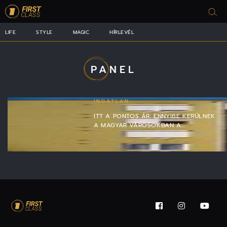
LIFE
STYLE
MAGIC
HÍRLEVÉL
PANEL
INGATLAN
ITT A PONTOS ÁR: ENNYIBE KERÜLNEK
A MAGYAR VÁROSOKBAN A…