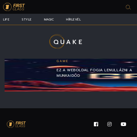
LIFE
STYLE
MAGIC
HÍRLEVÉL
QUAKE
GAME
EZ A WEBOLDAL FOGJA LENULLÁZNI A
MUNKAIDŐD