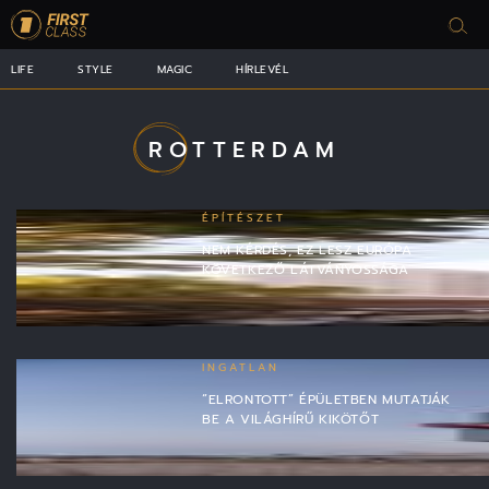
LIFE
STYLE
MAGIC
HÍRLEVÉL
ROTTERDAM
ÉPÍTÉSZET
NEM KÉRDÉS, EZ LESZ EURÓPA
KÖVETKEZŐ LÁTVÁNYOSSÁGA
INGATLAN
“ELRONTOTT” ÉPÜLETBEN MUTATJÁK
BE A VILÁGHÍRŰ KIKÖTŐT