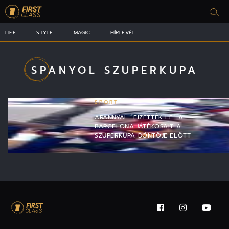
LIFE
STYLE
MAGIC
HÍRLEVÉL
SPANYOL SZUPERKUPA
SPORT
ARANNYAL “FIZETTÉK LE” A
BARCELONA JÁTÉKOSAIT A
SZUPERKUPA DÖNTŐJE ELŐTT