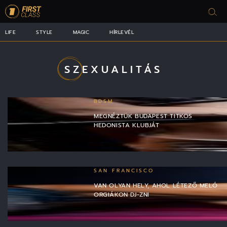
LIFE
STYLE
MAGIC
HÍRLEVÉL
SZEXUALITÁS
BDSM
MEGNÉZTÜK BUDAPEST TITKOS
HEDONISTA KLUBJÁT
SAN FRANCISCO
VAN OLYAN HELY, AHOL LÉTEZŐ MELÓ
ORGIÁKON DJ-ZNI