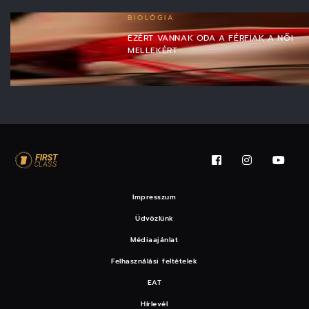
BIOLÓGIA
EZÉRT VANNAK ODA A FÉRFIAK A NŐI
MELLEKÉRT
Impresszum
Üdvözlünk
Médiaajánlat
Felhasználási feltételek
EAT
Hírlevél