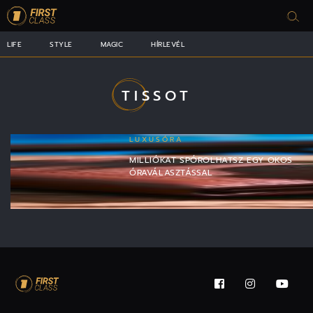
LIFE
STYLE
MAGIC
HÍRLEVÉL
TISSOT
LUXUSÓRA
MILLIÓKAT SPÓROLHATSZ EGY OKOS
ÓRAVÁLASZTÁSSAL