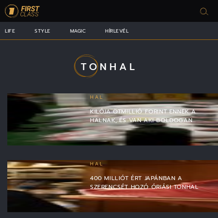
LIFE
STYLE
MAGIC
HÍRLEVÉL
TONHAL
HAL
KILÓJA ÖTMILLIÓ FORINT ENNEK A
HALNAK, ÉS VAN AKI BOLDOGAN…
HAL
400 MILLIÓT ÉRT JAPÁNBAN A
SZERENCSÉT HOZÓ ÓRIÁSI TONHAL