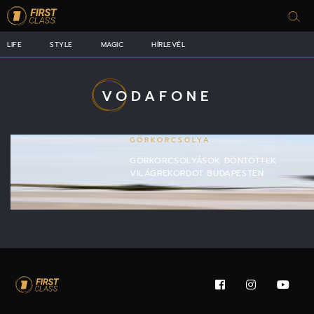
LIFE
STYLE
MAGIC
HÍRLEVÉL
VODAFONE
GÖRKORCSOLYA
GÖRKORCSOLYÁSOK DÖNTÖTTEK
VILÁGREKORDOT BUDAPESTEN