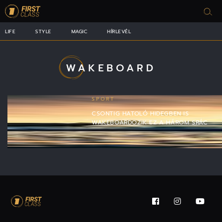
LIFE
STYLE
MAGIC
HÍRLEVÉL
WAKEBOARD
SPORT
CSONTIG HATOLÓ HIDEGBEN IS
WAKEBOARDOZIK EZ A HÁROM SRÁC