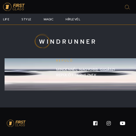
LIFE
STYLE
MAGIC
HÍRLEVÉL
WINDRUNNER
REPÜLŐ
MINDENNÉL NAGYOBB, GIGÁSZI
REPÜLŐT TERVEZNEK