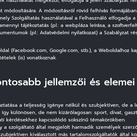
 használatát megkezdi, elfogadja a jelen Szabályzat felt
t módosítására. A módosításról rövid felhívás formájában 
ely Szolgáltatás használatával a Felhasználó elfogadja 
ennyi tájékoztatás (pl.: a webpláza leírása, a szoftverfelt
kumentumok (pl.: Adatvédelmi nyilatkozat) a Szabályzat r
oldal (Facebook.com, Google.com, stb.), a Weboldalhoz k
tételek (is) vonatkoznak.
fontosabb jellemzői és elemei
koztatása a teljesség igénye nélkül és szubjektíven, de a
 így különösen, de nem kizárólagosan: sport, divat, gaszt
ati kérdésekhez kapcsolódó sokszínű témakörökben.
y a szolgáltató által megjelölt harmadik személyek szerz
zubjektíven kiválasztott más tartalomszolgáltatók által k