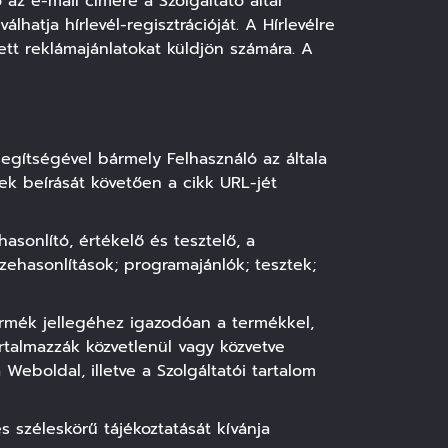
 az e-mail címére a Szolgáltató által
hatja hírlevél-regisztrációját. A Hírlevélre
ett reklámajánlatokat küldjön számára. A
segítségével bármely Felhasználó az általa
ek beírását követően a cikk URL-jét
sonlító, értékelő és tesztelő, a
zehasonlítások; programajánlók; tesztek;
termék jellegéhez igazodóan a termékkel,
artalmazzák közvetlenül vagy közvetve
Weboldal, illetve a Szolgáltatói tartalom
s széleskörű tájékoztatását kívánja