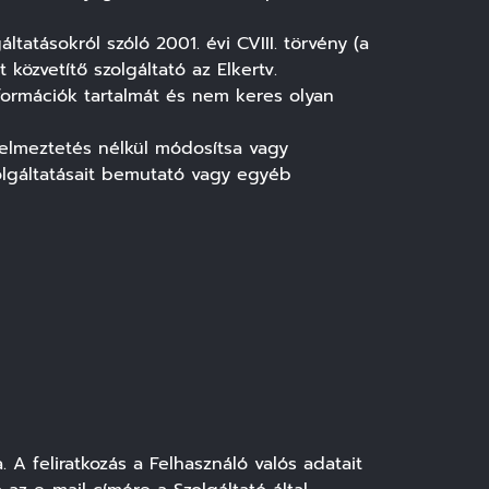
atásokról szóló 2001. évi CVIII. törvény (a
 közvetítő szolgáltató az Elkertv.
formációk tartalmát és nem keres olyan
gyelmeztetés nélkül módosítsa vagy
olgáltatásait bemutató vagy egyéb
. A feliratkozás a Felhasználó valós adatait