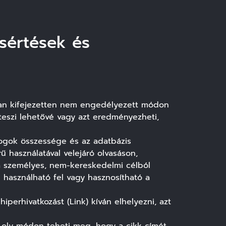
gsértések és
tban kifejezetten nem engedélyezett módon
 teszi lehetővé vagy azt eredményezheti,
 jogok összessége és az adatbázis
rű használatával velejáró olvasáson,
a személyes, nem-kereskedelmi célból
használható fel vagy hasznosítható a
perhivatkozást (Link) kíván elhelyezni, azt