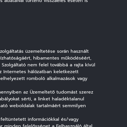
 adataival történő visszaélés esetén is
 Szolgáltatás üzemeltetése során használt
egbízhatóságáért, hibamentes működéséért,
 Szolgáltató nem felel továbbá a rajta kívül
z Internetes hálózatban keletkezett
l elhelyezett romboló alkalmazások vagy
Amennyiben az Üzemeltető tudomást szerez
bályokat sérti, a linket haladéktalanul
hívható weboldalak tartalmáért semmilyen
 feltüntetett információkkal és/vagy
ár minden felelősséget a Felhasználó által