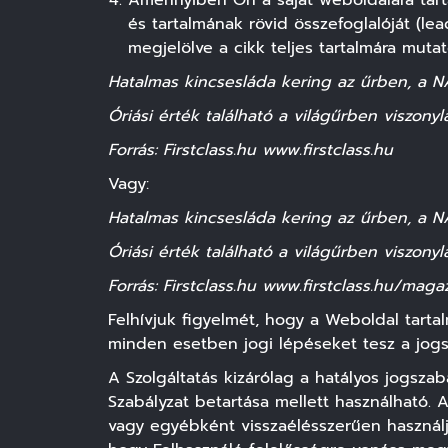
Amennyiben Ön a saját weboldalára tartal
és tartalmának rövid összefoglalóját (lea
megjelölve a cikk teljes tartalmára mutat
Hatalmas kincsesláda kering az űrben, a N
Óriási érték található a világűrben viszony
Forrás: Firstclass.hu www.firstclass.hu
Vagy:
Hatalmas kincsesláda kering az űrben, a N
Óriási érték található a világűrben viszony
Forrás: Firstclass.hu www.firstclass.hu/mag
Felhívjuk figyelmét, hogy a Weboldal tarta
minden esetben jogi lépéseket tesz a jog
A Szolgáltatás kizárólag a hatályos jogszab
Szabályzat betartása mellett használható.
vagy egyébként visszaélésszerűen használj