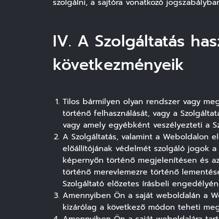
szolgálni, a sajtóra vonatkozó jogszabályba
IV. A Szolgáltatás ha
következményeik
Tilos bármilyen olyan rendszer vagy me
történő felhasználását, vagy a Szolgálta
vagy amely egyébként veszélyezteti a Sz
A Szolgáltatás, valamint a Weboldalon el
előállítójának védelmét szolgáló jogok a 
képernyőn történő megjelenítésen és a
történő merevlemezre történő lementés
Szolgáltató előzetes írásbeli engedélyé
Amennyiben Ön a saját weboldalán a Webo
kizárólag a következő módon teheti meg: 