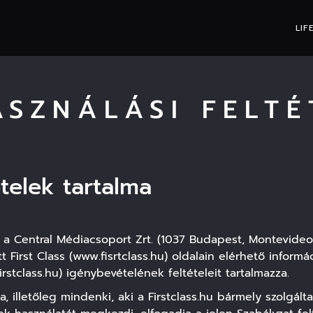
LIF
ASZNÁLÁSI FELTÉ
ételek tartalma
) a Central Médiacsoport Zrt. (1037 Budapest, Montevideo u
 First Class (
www.fisrtclass.hu
) oldalain elérhető inform
rstclass.hu) igénybevételének feltételeit tartalmazza.
, illetőleg mindenki, aki a Firstclass.hu bármely szolgál