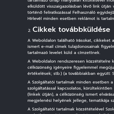
tartalmazó űrlap hiánytalan kitöltésével in
elküldött visszaigazolásban lévő link útján 
történő feliratkozással Felhasználó egyidej
Hírlevél minden esetben reklámot is tartal
Cikkek továbbküldése
A Weboldalon található írásokat, cikkeket 
ismert e-mail címek tulajdonosainak figyel
tartalmazó levelet küld a címzettnek.
A Weboldalon rendszeresen közzétételre ke
célközönség igényeire figyelemmel megújuló
értékelések; stb.) (a továbbiakban együtt: S
A Szolgáltatói tartalmak minden esetben a 
szolgáltatással kapcsolatos, körültekintően
(linkek útján), a célközönség ismert elvárá
megjelenési helyének jellege, tematikája sz
A Szolgáltatói tartalmak közzétételével Szol