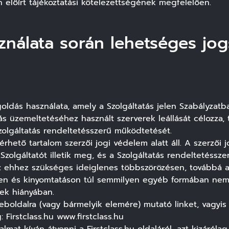
n előírt tájékoztatási kötelezettségének megfelelően.
sználata során lehetséges jo
goldás használata, amely a Szolgáltatás jelen Szabályza
tás üzemeltetéséhez használt szerverek leállását célozza,
olgáltatás rendeltetésszerű működtetését.
érhető tartalom szerzői jogi védelem alatt áll. A szerzői
Szolgáltatót illetik meg, és a Szolgáltatás rendeltetéssze
z ehhez szükséges ideiglenes többszörözésen, továbbá 
en és kinyomtatáson túl semmilyen egyéb formában nem 
nek hiányában.
ldalra (vagy bármelyik elemére) mutató linket, vagyis hi
Firstclass.hu www.firstclass.hu