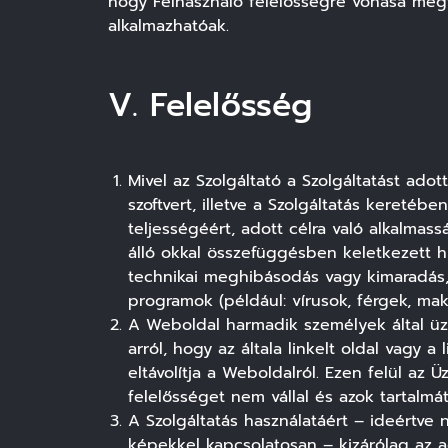
hogy Felhasználó felelősségre vonása megt
alkalmazhatóak.
V. Felelősség
Mivel az Szolgáltató a Szolgáltatást adot
szoftvert, illetve a Szolgáltatás keret
teljességéért, adott célra való alkalmass
álló okkal összefüggésben keletkezett h
technikai meghibásodás vagy kimaradás, 
programok (például: vírusok, férgek, ma
A Weboldal harmadik személyek által üz
arról, hogy az általa linkelt oldal vagy 
eltávolítja a Weboldalról. Ezen felül az 
felelősséget nem vállal és azok tartalmát
A Szolgáltatás használatáért – ideértve 
képekkel kapcsolatosan – kizárólag az ad