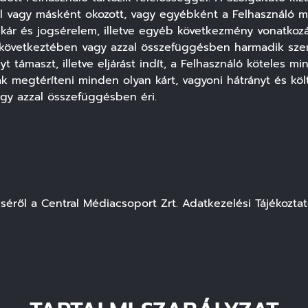
al vagy másként okozott, vagy egyébként a Felhasználó 
ár és jogsérelem, illetve egyéb következmény vonatkoz
övetkeztében vagy azzal összefüggésben harmadik szemé
 támaszt, illetve eljárást indít, a Felhasználó köteles mi
 megtéríteni minden olyan kárt, vagyoni hátrányt és költ
gy azzal összefüggésben éri.
séről a Central Médiacsoport Zrt.
Adatkezelési Tájékoztat