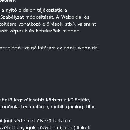
ételeit.
a nyitó oldalon tájékoztatja a
a Szabályzat módosítását. A Weboldal és
öltésre vonatkozó előírások, stb.), valamint
észét képezik és kötelezőek minden
apcsolódó szolgáltatására az adott weboldal
 lehető legszélesebb körben a különféle,
ronómia, technológia, mobil, gaming, film,
ői jogi védelmét élvező tartalom
özzétett anyagok közvetlen (deep) linkek