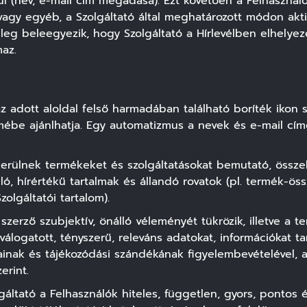
dul (név, e-mail cím megadása). Ezt követően a Felhasználó
vagy egyéb, a Szolgáltató által meghatározott módon aktivál
űleg beleegyezik, hogy Szolgáltató a Hírlevélben elhelyez
maz.
az adott aloldal felső harmadában található boríték ikon 
mébe ajánlhatja. Egy automatizmus a nevek és e-mail cím
rülnek termékeket és szolgáltatásokat bemutató, összeha
, hírértékű tartalmak és állandó rovatok (pl. termék-öss
zolgáltatói tartalom).
szerző szubjektív, önálló véleményét tükrözik, illetve a 
 válogatott, tényszerű, releváns adatokat, információkat t
sainak és tájékozódási szándékának figyelembevételével, a 
erint.
gáltató a Felhasználók hiteles, független, gyors, pontos é