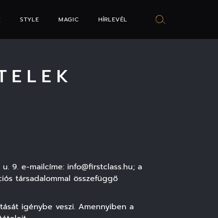
E
STYLE
MAGIC
HÍRLEVÉL
TELEK
. 9. e-mailcíme: info@firstclass.hu; a
ációs társadalommal összefüggő
tatását igénybe veszi. Amennyiben a