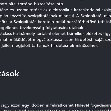
tó által történő biztosítása; stb.
se és üzemeltetése az elektronikus kereskedelmi szolgált
pján közvetítő szolgáltatásnak minősül. A Szolgáltató, mint
rzi a Szolgáltatás keretein belül hozzáférhetővé tett in
gellenes tevékenység folytatására utalnak.
irstclass.hu bármely tartalmi elemét bármikor előzetes fi
mát, működését megváltoztassa, azon hirdetést, saját sz
 jellel megjelölt tartalmak hirdetésnek minősülnek.
atások
vagy azzal egy időben is feliratkozhat Hírlevél fogadására