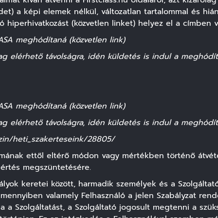
mat kíván átvenni a Firstclass.hu oldaláról, azt kizáról
det) a képi elemek nélkül, változatlan tartalommal és hián
ó hiperhivatkozást (közvetlen linket) helyez el a címben v
ASA meghódítaná (közvetlen link)
lag elérhető távolságra, idén küldetés is indul a meghódít
ASA meghódítaná (közvetlen link)
lag elérhető távolságra, idén küldetés is indul a meghódít
azin/heti_szakerteseink/28805/
lmának ettől eltérő módon vagy mértékben történő átvétel
sértés megszüntetésére.
ályok keretei között, harmadik személyek és a Szolgáltató 
 Amennyiben valamely Felhasználó a jelen Szabályzat ren
a a Szolgáltatást, a Szolgáltató jogosult megtenni a sz