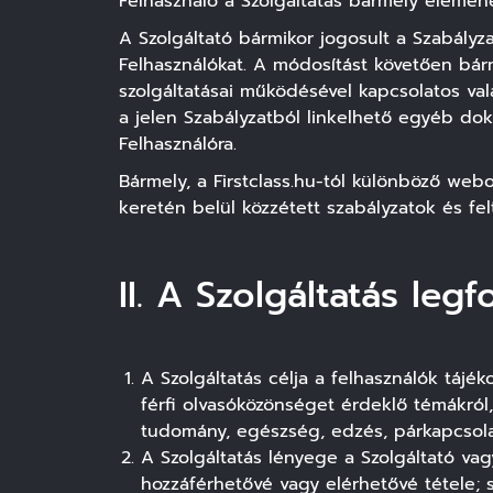
Felhasználó a Szolgáltatás bármely elemének
A Szolgáltató bármikor jogosult a Szabályza
Felhasználókat. A módosítást követően bárm
szolgáltatásai működésével kapcsolatos valam
a jelen Szabályzatból linkelhető egyéb do
Felhasználóra.
Bármely, a Firstclass.hu-tól különböző web
keretén belül közzétett szabályzatok és fel
II. A Szolgáltatás leg
A Szolgáltatás célja a felhasználók tájé
férfi olvasóközönséget érdeklő témákról,
tudomány, egészség, edzés, párkapcsol
A Szolgáltatás lényege a Szolgáltató vag
hozzáférhetővé vagy elérhetővé tétele; s