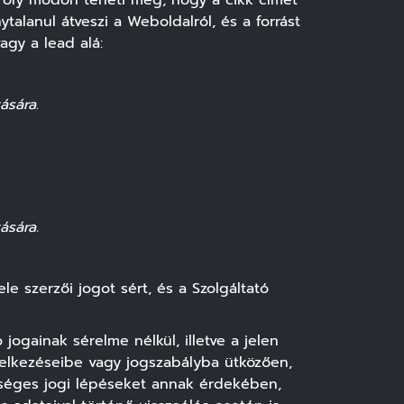
ag oly módon teheti meg, hogy a cikk címét
ytalanul átveszi a Weboldalról, és a forrást
agy a lead alá:
ására.
ására.
e szerzői jogot sért, és a Szolgáltató
jogainak sérelme nélkül, illetve a jelen
delkezéseibe vagy jogszabályba ütközően,
ükséges jogi lépéseket annak érdekében,