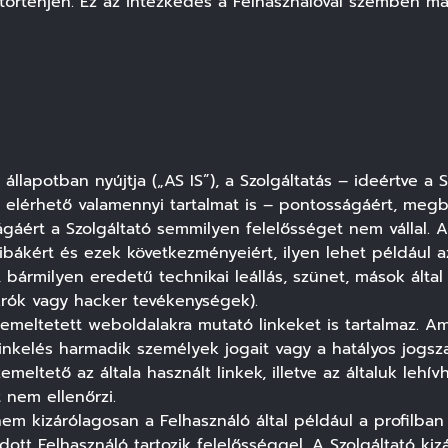
örténjen. Ez az intézkedés a Felhasználóval szemben más
t állapotban nyújtja („AS IS”), a Szolgáltatás – ideértve a
ében elérhető valamennyi tartalmat is – pontosságáért, m
ágáért a Szolgáltató semmilyen felelősséget nem vállal. A
ibákért és ezek következményeiért, ilyen lehet például a
bármilyen eredetű technikai leállás, szünet, mások álta
krók vagy hacker tevékenységek).
emeltetett weboldalakra mutató linkeket is tartalmaz. 
a linkelés harmadik személyek jogait vagy a hatályos jogsza
Üzemeltető az általa használt linkek, illetve az általuk le
 nem ellenőrzi.
nem kizárólagosan a Felhasználó által például a profilban
ott Felhasználó tartozik felelősséggel. A Szolgáltató kiz