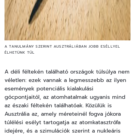
A TANULMÁNY SZERINT AUSZTRÁLIÁBAN JOBB ESÉLLYEL
ÉLHETÜNK TÚL
A déli féltekén található országok túlsúlya nem
véletlen: ezek vannak a legmesszebb az ilyen
események potenciális kialakulási
gócpontjaitól, az atomhatalmak ugyanis mind
az északi féltekén találhatóak. Közülük is
Ausztrália az, amely méreteinél fogva jókora
túlélési esélyt tartogatja az atomkatasztrófa
idejére, és a szimulációk szerint a nukleáris