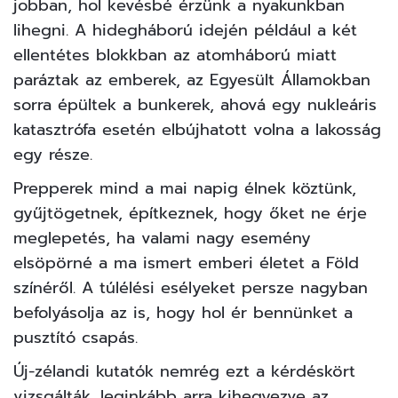
jobban, hol kevésbé érzünk a nyakunkban
lihegni. A hidegháború idején például a két
ellentétes blokkban az atomháború miatt
paráztak az emberek, az Egyesült Államokban
sorra épültek a bunkerek, ahová egy nukleáris
katasztrófa esetén elbújhatott volna a lakosság
egy része.
Prepperek mind a mai napig élnek köztünk,
gyűjtögetnek, építkeznek, hogy őket ne érje
meglepetés, ha valami nagy esemény
elsöpörné a ma ismert emberi életet a Föld
színéről. A túlélési esélyeket persze nagyban
befolyásolja az is, hogy hol ér bennünket a
pusztító csapás.
Új-zélandi kutatók nemrég ezt a kérdéskört
vizsgálták, leginkább arra kihegyezve az