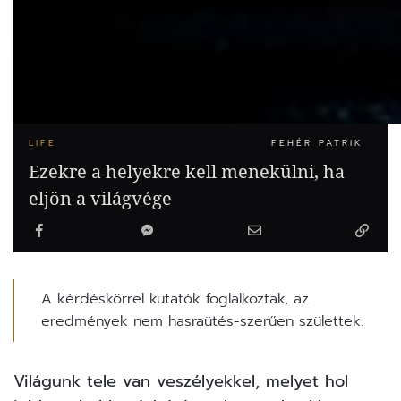
LIFE
FEHÉR PATRIK
Ezekre a helyekre kell menekülni, ha
eljön a világvége
A kérdéskörrel kutatók foglalkoztak, az
eredmények nem hasraütés-szerűen születtek.
Világunk tele van veszélyekkel, melyet hol