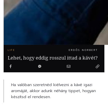
LIFE
ERDŐS NORBERT
Lehet, hogy eddig rosszul ittad a kávét?
Ha valóban szeretnéd kiélvezni a kávé igazi
aromáját, akkor adunk néhány tippet, hogyan
készítsd el rendesen.