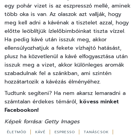
egy pohár vizet is az eszpresszó mellé, aminek
több oka is van. Az olaszok azt vallják, hogy
meg kell adni a kávénak a tisztelet azzal, hogy
előtte leöblítjük ízlelőbimbóinkat tiszta vízzel.
Ha pedig kávé után isszuk meg, akkor
ellensúlyozhatjuk a fekete vízhajtó hatásást,
plusz ha közvetlenül a kávé elfogyasztása után
isszuk meg a vizet, akkor különleges aromák
szabadulnak fel a szánkban, ami szintén
hozzátartozik a kávézás élményéhez.
Tudtunk segíteni? Ha nem akarsz lemaradni a
számtalan érdekes témáról,
kövess minket
Facebookon!
Képek forrása: Getty Images
ÉLETMÓD
KÁVÉ
ESPRESSO
TANÁSCSOK