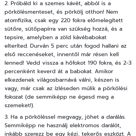
2. Próbáld ki a szemes kávét, abból is a
pörkölésmenteset, és pörkölj otthon! Nem
atomfizika, csak egy 220 fokra előmelegített
sütőre, sütőpapírra van szükség hozzá, és a
tepsire, amelyben a zöld kávébabokat
elteríted. Durván 5 perc után fogod hallani az
első reccenéseket, innentől már résen kell
lenned! Vedd vissza a hőfokot 190 fokra, és 2-3
percenként keverd át a babokat. Amikor
elkezdenek világosbarnává válni, készen is
vagy, már csak az ízléseden múlik a pörkölési
fokozat (de semmiképp ne égesd meg a
szemeket!).
3. Ha a pörköléssel megvagy, jöhet a darálás.
Semmiképp ne használj elektromos darálót,
inkább szerezz be egy kézi, tekerős eszközt. A