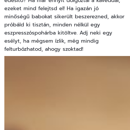
édesítő? Ha már ennyit dolgoztál a kávéddal,
ezeket mind felejtsd el! Ha igazán jó
minőségű babokat sikerült beszerezned, akkor
próbáld ki tisztán, minden nélkül egy
eszpresszóspohárba kitöltve. Adj neki egy
esélyt, ha mégsem ízlik, még mindig
felturbózhatod, ahogy szoktad!