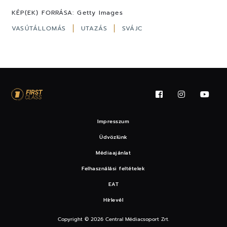
KÉP(EK) FORRÁSA:
Getty Images
VASÚTÁLLOMÁS
UTAZÁS
SVÁJC
Impresszum
Üdvözlünk
Médiaajánlat
Felhasználási feltételek
EAT
Hírlevél
Copyright © 2026 Central Médiacsoport Zrt.