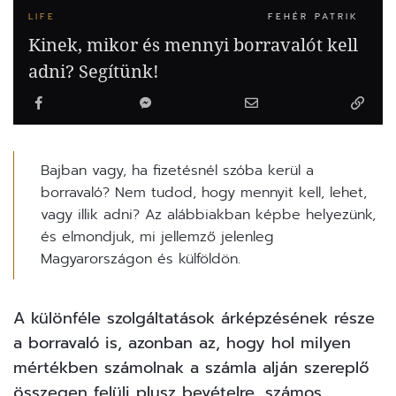
LIFE
FEHÉR PATRIK
Kinek, mikor és mennyi borravalót kell
adni? Segítünk!
Bajban vagy, ha fizetésnél szóba kerül a
borravaló? Nem tudod, hogy mennyit kell, lehet,
vagy illik adni? Az alábbiakban képbe helyezünk,
és elmondjuk, mi jellemző jelenleg
Magyarországon és külföldön.
A különféle szolgáltatások árképzésének része
a borravaló is, azonban az, hogy hol milyen
mértékben számolnak a számla alján szereplő
összegen felüli plusz bevételre, számos