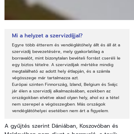
Mi a helyzet a szervizdíjjal?
Egyre több étterem és vendéglátóhely állt és áll át a
szervizdíj bevezetésére, mely gyakorlatilag a
borravalót, mint bizonytalan bevételi forrást cseréli le
egy biztos tételre. A szervizdíjak mértéke mindig
megtalálható az adott hely étlapján, és a számla
végösszege már tartalmazza azt.
Európai szinten Finnország, Izland, Belgium és Svájc
jár élen a szervizdíj alkalmazásában, ezekben az
országokban elvétve akad olyan hely, ahol ez a tétel
nem szerepel a végösszegben. Más országok
vendéglátóhelyei esetében nem árt a figyelem.
A gyűjtés szerint Dániában, Koszovóban és