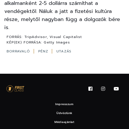
alkalmanként 2-5 dollárra számíthat a
vendégektől. Náluk a jatt a fizetési kultúra
része, melytől nagyban függ a dolgozók bére
is.
FORRÁS:
TripAdvisor, Visual Capitalist
KÉP(EK) FORRÁSA:
Getty Images
BORRAVALÓ
PÉNZ
UTAZÁS
Impresszum
Üdvözlünk
Médiaajánlat