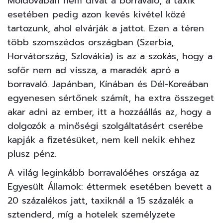
Moldovában nem divat a borravaló, a taxik
esetében pedig azon kevés kivétel közé
tartozunk, ahol elvárják a jattot. Ezen a téren
több szomszédos országban (Szerbia,
Horvátország, Szlovákia) is az a szokás, hogy a
sofőr nem ad vissza, a maradék apró a
borravaló. Japánban, Kínában és Dél-Koreában
egyenesen sértőnek számít, ha extra összeget
akar adni az ember, itt a hozzáállás az, hogy a
dolgozók a minőségi szolgáltatásért cserébe
kapják a fizetésüket, nem kell nekik ehhez
plusz pénz.
A világ leginkább borravalóéhes országa az
Egyesült Államok: éttermek esetében bevett a
20 százalékos jatt, taxiknál a 15 százalék a
sztenderd, míg a hotelek személyzete