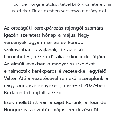
Tour de Hongrie utolsó, téttel bíró kilométereit mi
is letekertük az élesben versenyző mezőny előtt.
Az országúti kerékpározás rajongói számára
igazán szeretett hónap a május. Nagy
versenyek ugyan már az év korábbi
szakaszában is zajlanak, de az első
háromhetes, a Giro d’Italia ekkor indul útjára.
Az elmúlt években a magyar szurkolókat
elhalmozták kerékpáros élvezetekkel: egyfelől
Valter Attila vezetésével remekül szereplünk a
nagy bringaversenyeken, másrészt 2022-ben
Budapestről rajtolt a Giro.
Ezek mellett itt van a saját körünk, a Tour de
Hongrie is: a szintén májusi rendezésű öt