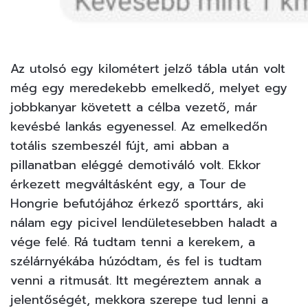
Az utolsó egy kilométert jelző tábla után volt
még egy meredekebb emelkedő, melyet egy
jobbkanyar követett a célba vezető, már
kevésbé lankás egyenessel. Az emelkedőn
totális szembeszél fújt, ami abban a
pillanatban eléggé demotiváló volt. Ekkor
érkezett megváltásként egy, a Tour de
Hongrie befutójához érkező sporttárs, aki
nálam egy picivel lendületesebben haladt a
vége felé. Rá tudtam tenni a kerekem, a
szélárnyékába húzódtam, és fel is tudtam
venni a ritmusát. Itt megéreztem annak a
jelentőségét, mekkora szerepe tud lenni a