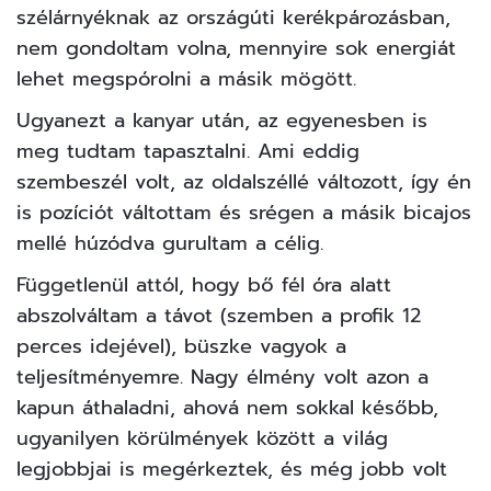
szélárnyéknak az országúti kerékpározásban,
nem gondoltam volna, mennyire sok energiát
lehet megspórolni a másik mögött.
Ugyanezt a kanyar után, az egyenesben is
meg tudtam tapasztalni. Ami eddig
szembeszél volt, az oldalszéllé változott, így én
is pozíciót váltottam és srégen a másik bicajos
mellé húzódva gurultam a célig.
Függetlenül attól, hogy bő fél óra alatt
abszolváltam a távot (szemben a profik 12
perces idejével), büszke vagyok a
teljesítményemre. Nagy élmény volt azon a
kapun áthaladni, ahová nem sokkal később,
ugyanilyen körülmények között a világ
legjobbjai is megérkeztek, és még jobb volt