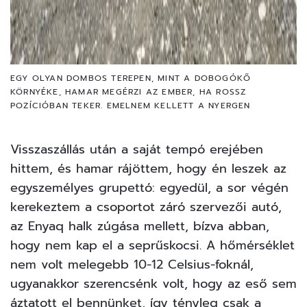
EGY OLYAN DOMBOS TEREPEN, MINT A DOBOGÓKŐ
KÖRNYÉKE, HAMAR MEGÉRZI AZ EMBER, HA ROSSZ
POZÍCIÓBAN TEKER. EMELNEM KELLETT A NYERGEN
Visszaszállás után a saját tempó erejében
hittem, és hamar rájöttem, hogy én leszek az
egyszemélyes grupettó: egyedül, a sor végén
kerekeztem a csoportot záró szervezői autó,
az Enyaq halk zúgása mellett, bízva abban,
hogy nem kap el a seprűskocsi. A hőmérséklet
nem volt melegebb 10-12 Celsius-foknál,
ugyanakkor szerencsénk volt, hogy az eső sem
áztatott el bennünket, így tényleg csak a