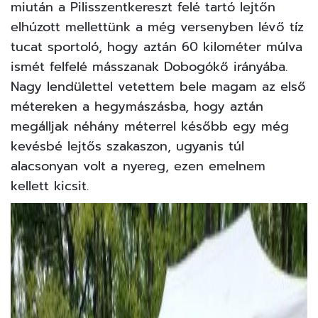
miután a Pilisszentkereszt felé tartó lejtőn
elhúzott mellettünk a még versenyben lévő tíz
tucat sportoló, hogy aztán 60 kilométer múlva
ismét felfelé másszanak Dobogókő irányába.
Nagy lendülettel vetettem bele magam az első
métereken a hegymászásba, hogy aztán
megálljak néhány méterrel később egy még
kevésbé lejtős szakaszon, ugyanis túl
alacsonyan volt a nyereg, ezen emelnem
kellett kicsit.