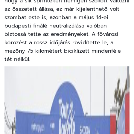
hogy a sík sprinteken nemigen szokott változni
az összetett állása, ez már kijelenthető volt
szombat este is, azonban a május 14-ei
budapesti finálé neutralizálása valóban
biztossá tette az eredményeket. A fővárosi
körözést a rossz időjárás rövidítette le, a
mezőny 75 kilométert biciklizett mindenféle
tét nélkül.