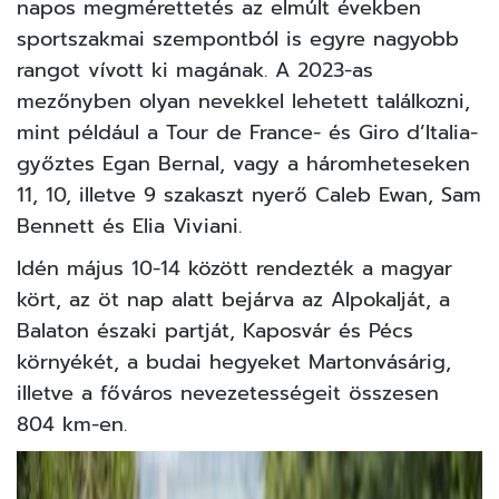
napos megmérettetés az elmúlt években
sportszakmai szempontból is egyre nagyobb
rangot vívott ki magának. A 2023-as
mezőnyben olyan nevekkel lehetett találkozni,
mint például a Tour de France- és Giro d’Italia-
győztes Egan Bernal, vagy a háromheteseken
11, 10, illetve 9 szakaszt nyerő Caleb Ewan, Sam
Bennett és Elia Viviani.
Idén május 10-14 között rendezték a magyar
kört, az öt nap alatt bejárva az Alpokalját, a
Balaton északi partját, Kaposvár és Pécs
környékét, a budai hegyeket Martonvásárig,
illetve a főváros nevezetességeit összesen
804 km-en.