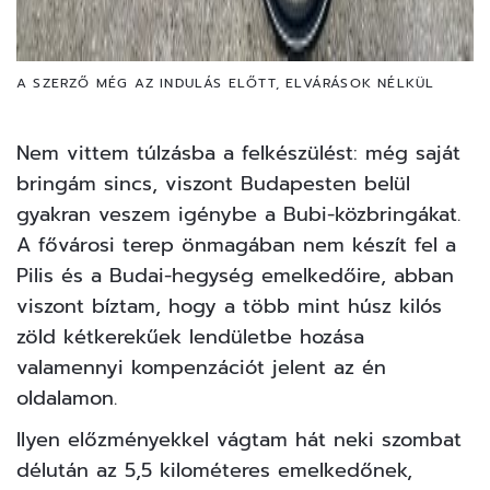
A SZERZŐ MÉG AZ INDULÁS ELŐTT, ELVÁRÁSOK NÉLKÜL
Nem vittem túlzásba a felkészülést: még saját
bringám sincs, viszont Budapesten belül
gyakran veszem igénybe a Bubi-közbringákat.
A fővárosi terep önmagában nem készít fel a
Pilis és a Budai-hegység emelkedőire, abban
viszont bíztam, hogy a több mint húsz kilós
zöld kétkerekűek lendületbe hozása
valamennyi kompenzációt jelent az én
oldalamon.
Ilyen előzményekkel vágtam hát neki szombat
délután az 5,5 kilométeres emelkedőnek,