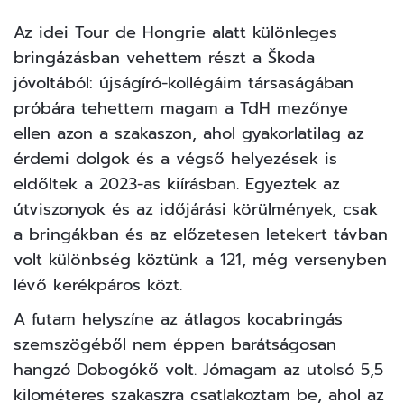
Az idei Tour de Hongrie alatt különleges
bringázásban vehettem részt a Škoda
jóvoltából: újságíró-kollégáim társaságában
próbára tehettem magam a TdH mezőnye
ellen azon a szakaszon, ahol gyakorlatilag az
érdemi dolgok és a végső helyezések is
eldőltek a 2023-as kiírásban. Egyeztek az
útviszonyok és az időjárási körülmények, csak
a bringákban és az előzetesen letekert távban
volt különbség köztünk a 121, még versenyben
lévő kerékpáros közt.
A futam helyszíne az átlagos kocabringás
szemszögéből nem éppen barátságosan
hangzó Dobogókő volt. Jómagam az utolsó 5,5
kilométeres szakaszra csatlakoztam be, ahol az