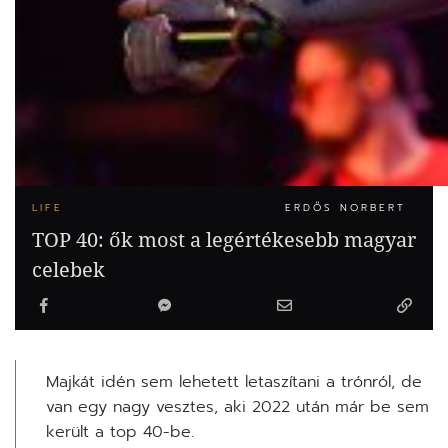
LIFE
ERDŐS NORBERT
TOP 40: ők most a legértékesebb magyar
celebek
Majkát idén sem lehetett letaszítani a trónról, de
van egy nagy vesztes, aki 2022 után már be sem
került a top 40-be.