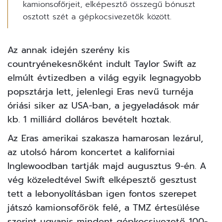
kamionsofőrjeit, elképesztő összegű bónuszt
osztott szét a gépkocsivezetők között.
Az annak idején szerény kis
countryénekesnőként indult Taylor Swift az
elmúlt évtizedben a világ egyik legnagyobb
popsztárja lett, jelenlegi Eras nevű turnéja
óriási siker az USA-ban, a jegyeladások már
kb. 1 milliárd dolláros bevételt hoztak.
Az Eras amerikai szakasza hamarosan lezárul,
az utolsó három koncertet a kaliforniai
Inglewoodban tartják majd augusztus 9-én. A
vég közeledtével Swift elképesztő gesztust
tett a lebonyolításban igen fontos szerepet
játszó kamionsofőrök felé, a TMZ értesülése
szerint ugyanis mindent gépkocsivezető 100-