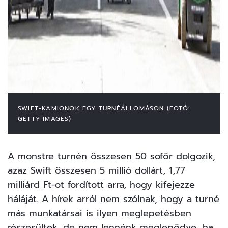
SWIFT-KAMIONOK EGY TURNÉÁLLOMÁSON (FOTÓ:
GETTY IMAGES)
A monstre turnén összesen 50 sofőr dolgozik,
azaz Swift összesen 5 millió dollárt, 1,77
milliárd Ft-ot fordított arra, hogy kifejezze
háláját. A hírek arról nem szólnak, hogy a turné
más munkatársai is ilyen meglepetésben
részesültek, de nem lennénk meglepődve, ha