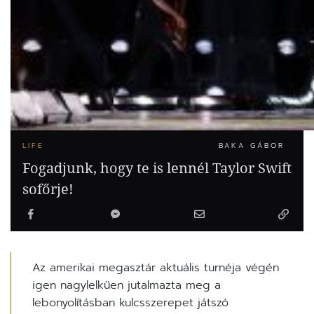
LIFE
BAKA GÁBOR
Fogadjunk, hogy te is lennél Taylor Swift
sofőrje!
Az amerikai megasztár aktuális turnéja végén
igen nagylelkűen jutalmazta meg a
lebonyolításban kulcsszerepet játszó