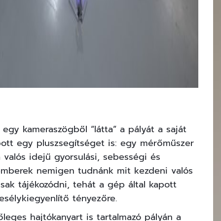
egy kameraszögből “látta” a pályát a saját
apott egy pluszsegítséget is: egy mérőműszer
valós idejű gyorsulási, sebességi és
, emberek nemigen tudnánk mit kezdeni valós
sak tájékozódni, tehát a gép által kapott
esélykiegyenlítő tényezőre.
leges hajtókanyart is tartalmazó pályán a