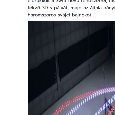
előrukkolt a Swift nevű rendszerrel, m
fekvő 3D-s pályát, majd az általa irány
háromszoros svájci bajnokot.