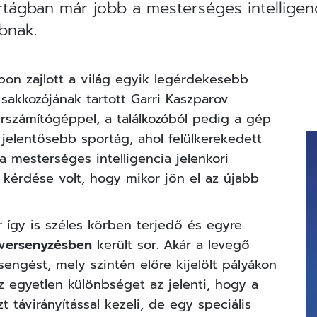
rtágban már jobb a mesterséges intelligen
bbnak.
pon zajlott a világ egyik legérdekesebb
sakkozójának tartott Garri Kaszparov
számítógéppel, a találkozóból pedig a gép
 jelentősebb sportág, ahol felülkerekedett
mesterséges intelligencia jelenkori
kérdése volt, hogy mikor jön el az újabb
r így is széles körben terjedő és egyre
versenyzésben
került sor. Akár a levegő
engést, mely szintén előre kijelölt pályákon
 Az egyetlen különbséget az jelenti, hogy a
t távirányítással kezeli, de egy speciális