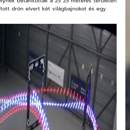
elynek betanították a 25*25 méteres területen
ított drón elvert két világbajnokot és egy