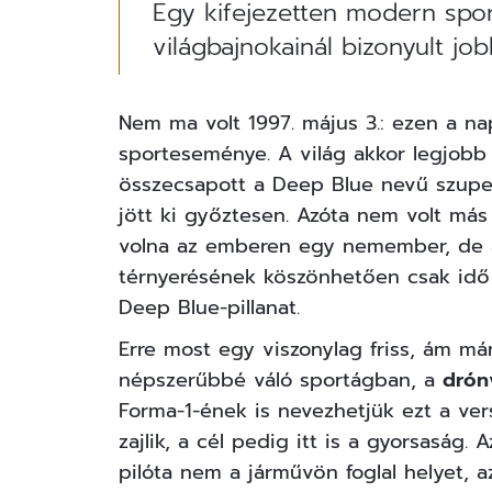
Egy kifejezetten modern spo
világbajnokainál bizonyult jo
Nem ma volt 1997. május 3.: ezen a na
sporteseménye. A világ akkor legjobb 
összecsapott a Deep Blue nevű szuper
jött ki győztesen. Azóta nem volt más
volna az emberen egy nemember, de a 
térnyerésének köszönhetően csak idő 
Deep Blue-pillanat.
Erre most egy viszonylag friss, ám má
népszerűbbé váló sportágban, a
drón
Forma-1-ének is nevezhetjük ezt a vers
zajlik, a cél pedig itt is a gyorsaság.
pilóta nem a járművön foglal helyet, az