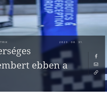
TRIK
2023. 08. 31.
erséges
 embert ebben a