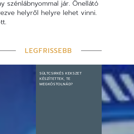
y szénlábnyommal jár. Önellátó
zve helyről helyre lehet vinni.
t.
LEGFRISSEBB
SÜLTCSIRKÉS KEKSZET
KÉSZÍTETTEK, TE
MEGKÓSTOLNÁD?