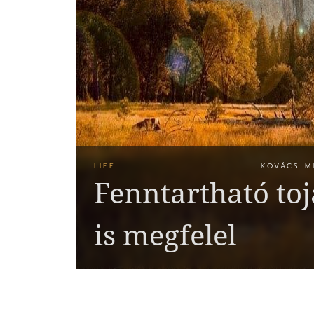
LIFE
KOVÁCS M
Fenntartható toj
is megfelel