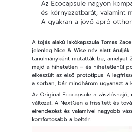
Az Ecocapsule nagyon kompak
és környezetbarát, valamint m
A gyakran a jövő apró otthon
A tojás alakú lakókapszula Tomas Zace
jelenleg Nice & Wise név alatt árulják
tanulmányként mutatták be, amelyet 2
majd a hihetetlen – és hihetetlenül p
elkészült az első prototípus. A legfr
a sorban, bár mindhárom ugyanazt a ko
Az Original Ecocapsule a zászlóshajó, 
változat. A NextGen a frissített és tov
elrendezést és valamivel nagyobb váz
komfortosabb a beltér.