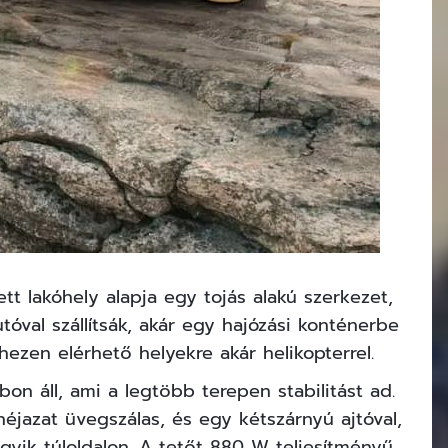
tt lakóhely alapja egy tojás alakú szerkezet,
óval szállítsák, akár egy hajózási konténerbe
ezen elérhető helyekre akár helikopterrel.
bon áll, ami a legtöbb terepen stabilitást ad.
héjazat üvegszálas, és egy kétszárnyú ajtóval,
gyik túloldalon. A tetőt 880 W teljesítményű