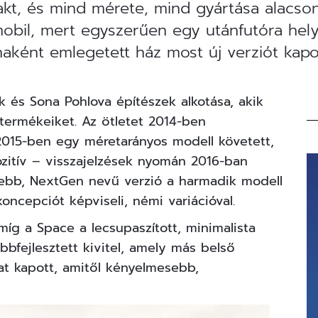
t, és mind mérete, mind gyártása alacson
obil, mert egyszerűen egy utánfutóra helye
aként emlegetett ház most új verziót kapot
k és Sona Pohlova építészek alkotása, akik
 termékeiket. Az ötletet 2014-ben
015-ben egy méretarányos modell követett,
ozitív – visszajelzések nyomán 2016-ban
issebb, NextGen nevű verzió a harmadik modell
ncepciót képviseli, némi variációval.
míg a Space a lecsupaszított, minimalista
ábbfejlesztett kivitel, amely más belső
at kapott, amitől kényelmesebb,