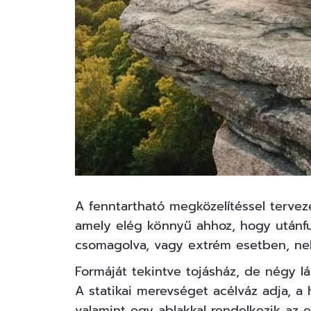
A fenntartható megközelítéssel terveze
amely elég könnyű ahhoz, hogy utánfut
csomagolva, vagy extrém esetben, neh
Formáját tekintve tojásház, de négy lá
A statikai merevséget acélváz adja, a 
valamint egy ablakkal rendelkezik az e