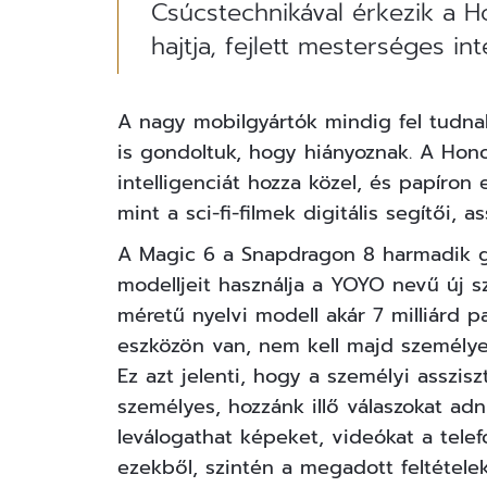
Csúcstechnikával érkezik a H
hajtja, fejlett mesterséges in
A nagy mobilgyártók mindig fel tudna
is gondoltuk, hogy hiányoznak. A Hon
intelligenciát hozza közel, és papíron
mint a sci-fi-filmek digitális segítői, a
A Magic 6 a Snapdragon 8 harmadik ge
modelljeit használja a YOYO nevű új 
méretű nyelvi modell akár 7 milliárd p
eszközön van, nem kell majd személye
Ez azt jelenti, hogy a személyi asszi
személyes, hozzánk illő válaszokat adni
leválogathat képeket, videókat a tele
ezekből, szintén a megadott feltétele