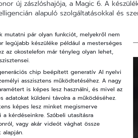
onor új zászlóshajója, a Magic 6. A készül
telligencián alapuló szolgáltatásokkal és sze
k mutatni pár olyan funkciót, melyekről nem
or legújabb készüléke például a mesterséges
 ez az okostelefon már tényleg olyan lehet,
sszisztensei.
nerációs chip beépített generatív AI nyelvi
személyi asszisztens működtetéséhez. A nagy
aramétert is képes lesz használni, és mivel az
s adatokat küldeni távolra a működéséhez.
sztens képes lesz minket megismerve
 a kérdéseinkre. Szóbeli utasításra
fonról, vagy akár videót vághat össze
k alapján.