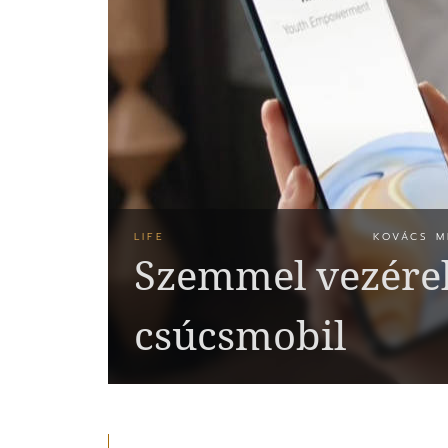
LIFE
KOVÁCS M
Szemmel vezérel
csúcsmobil