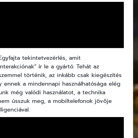
gyfajta tekintetvezérlés, amit
terakciónak” ír le a gyártó. Tehát az
szemmel történik, az inkább csak kiegészítés
Így ennek a mindennapi használhatósága elég
unk még valódi használatot, a technika
 nem ússzuk meg, a mobiltelefonok jövője
igenciával.