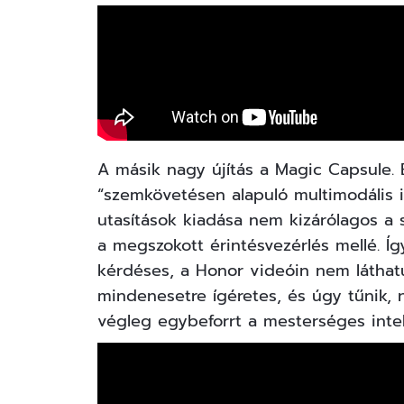
A másik nagy újítás a Magic Capsule. E
“szemkövetésen alapuló multimodális in
utasítások kiadása nem kizárólagos a 
a megszokott érintésvezérlés mellé. 
kérdéses, a Honor videóin nem láthat
mindenesetre ígéretes, és úgy tűnik,
végleg egybeforrt a mesterséges intell