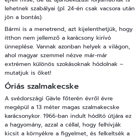
lehetnek szabályai (pl. 24-én csak vacsora után
jön a bontás).
Bármi is a menetrend, azt kijelenthetjük, hogy
itthon nem jellemző a karácsony kirívó
ünneplése. Vannak azonban helyek a világon,
ahol magyar szemmel nézve már-már
extrémen különös szokásoknak hódolnak –
mutatjuk is őket!
Óriás szalmakecske
A svédországi Gävle főterén évről évre
megépül a 13 méter magas szalmakecske
karácsonykor. 1966-ban indult hódító útjára ez
a hagyomány, azzal a céllal, hogy felhívják
kicsit a környékre a figyelmet, és felkeltsék a