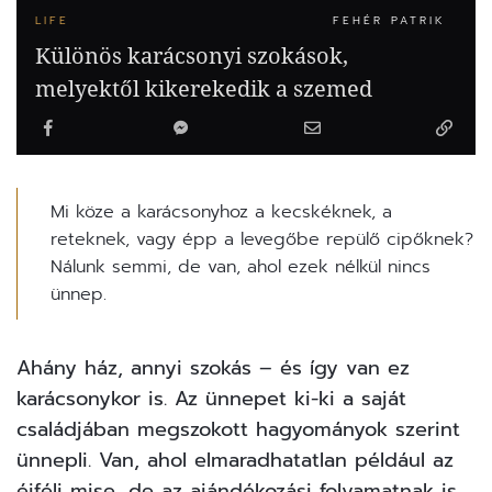
LIFE
FEHÉR PATRIK
Különös karácsonyi szokások,
melyektől kikerekedik a szemed
Mi köze a karácsonyhoz a kecskéknek, a
reteknek, vagy épp a levegőbe repülő cipőknek?
Nálunk semmi, de van, ahol ezek nélkül nincs
ünnep.
Ahány ház, annyi szokás – és így van ez
karácsonykor is. Az ünnepet ki-ki a saját
családjában megszokott hagyományok szerint
ünnepli. Van, ahol elmaradhatatlan például az
éjféli mise, de az ajándékozási folyamatnak is