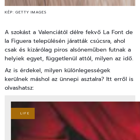
KÉP: GETTY IMAGES
A szokást a Valenciától délre fekvő La Font de
la Figuera településén járatták csúcsra, ahol
csak és kizárólag piros alsóneműben futnak a
helyiek egyet, függetlenül attól, milyen az idő.
Az is érdekel, milyen különlegességek
kerülnek máshol az ünnepi asztalra?
Itt erről is
olvashatsz:
LIFE