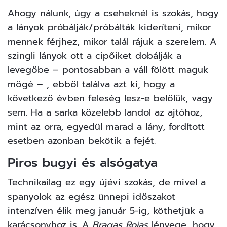
Ahogy nálunk, úgy a cseheknél is szokás, hogy
a lányok próbálják/próbálták kideríteni, mikor
mennek férjhez, mikor talál rájuk a szerelem. A
szingli lányok ott a cipőiket dobálják a
levegőbe – pontosabban a váll fölött maguk
mögé – , ebből találva azt ki, hogy a
következő évben feleség lesz-e belőlük, vagy
sem. Ha a sarka közelebb landol az ajtóhoz,
mint az orra, egyedül marad a lány, fordított
esetben azonban bekötik a fejét.
Piros bugyi és alsógatya
Technikailag ez egy újévi szokás, de mivel a
spanyolok az egész ünnepi időszakot
intenzíven élik meg január 5-ig, köthetjük a
karácsonyhoz is. A
Bragas Rojas
lényege, hogy