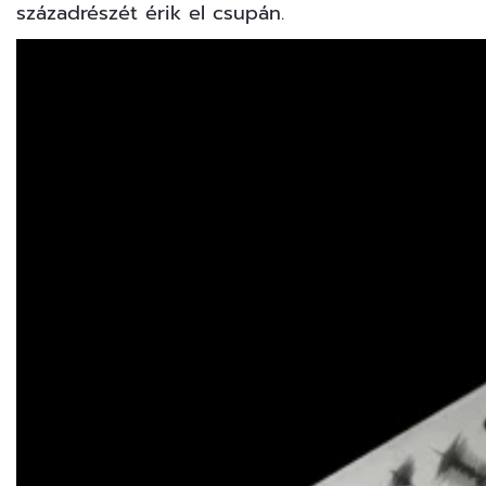
századrészét érik el csupán.