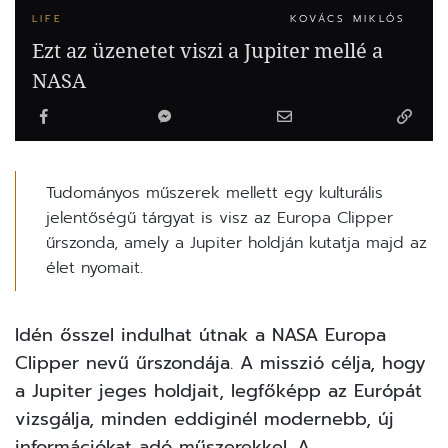
LIFE
KOVÁCS MIKLÓS
Ezt az üzenetet viszi a Jupiter mellé a
NASA
Tudományos műszerek mellett egy kulturális
jelentőségű tárgyat is visz az Europa Clipper
űrszonda, amely a Jupiter holdján kutatja majd az
élet nyomait.
Idén ősszel indulhat útnak a
NASA Europa
Clipper
nevű űrszondája. A misszió célja, hogy
a Jupiter jeges holdjait, legfőképp az Európát
vizsgálja, minden eddiginél modernebb, új
információkat adó műszerekkel. A