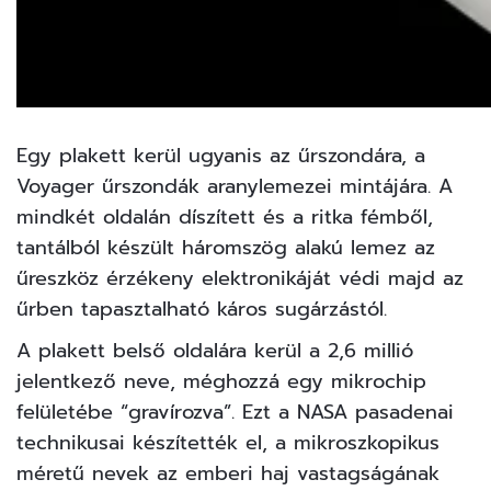
Egy plakett kerül ugyanis az űrszondára, a
Voyager űrszondák aranylemezei mintájára. A
mindkét oldalán díszített és a ritka fémből,
tantálból készült háromszög alakú lemez az
űreszköz érzékeny elektronikáját védi majd az
űrben tapasztalható káros sugárzástól.
A plakett belső oldalára kerül a 2,6 millió
jelentkező neve, méghozzá egy mikrochip
felületébe “gravírozva”. Ezt a NASA pasadenai
technikusai készítették el, a mikroszkopikus
méretű nevek az emberi haj vastagságának