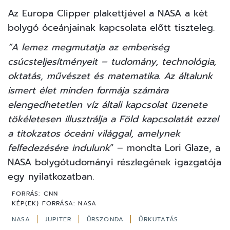
Az Europa Clipper plakettjével a NASA a két
bolygó óceánjainak kapcsolata előtt tiszteleg.
“A lemez megmutatja az emberiség
csúcsteljesítményeit – tudomány, technológia,
oktatás, művészet és matematika. Az általunk
ismert élet minden formája számára
elengedhetetlen víz általi kapcsolat üzenete
tökéletesen illusztrálja a Föld kapcsolatát ezzel
a titokzatos óceáni világgal, amelynek
felfedezésére indulunk
” – mondta Lori Glaze, a
NASA bolygótudományi részlegének igazgatója
egy nyilatkozatban.
FORRÁS:
CNN
KÉP(EK) FORRÁSA:
NASA
NASA
JUPITER
ŰRSZONDA
ŰRKUTATÁS