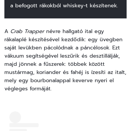
a befogott rákokból whiskey-t készítenek.
A
Crab Trapper
névre hallgató ital egy
rákalaplé készítésével kezdődik: egy üvegben
saját levükben pácolódnak a páncélosok. Ezt
vákuum segítségével leszűrik és desztillálják,
majd jönnek a fűszerek: többek között
mustármag, koriander és fahéj is ízesíti az italt,
mely egy bourbonalappal keverve nyeri el
végleges formáját.