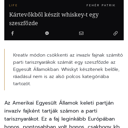
LIFE
FEHÉR PATRIK
Kártevőkből készít whiskey-t egy
szeszfőzde
Kreatív módon csökkenti az invazív fajnak számító
parti tarisznyarákok számát egy szeszfőzde az
Egyesült Államokban. Whiskyt készítenek belőle,
ráadásul nem is az alsó polcos kategóriába
tartozót.
Az Amerikai Egyesült Államok keleti partján
invazív fajként tartják számon a parti
tarisznyarákot. Ez a faj leginkább Európában
honos, pontosabban volt honos, csakhogy kb.