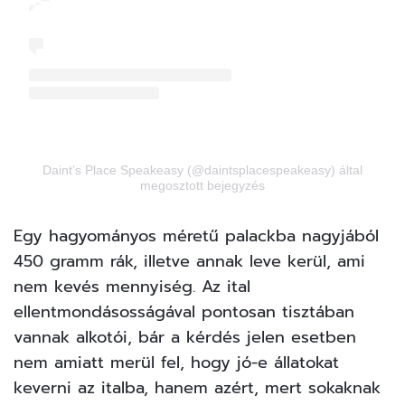
Daint’s Place Speakeasy (@daintsplacespeakeasy) által
megosztott bejegyzés
Egy hagyományos méretű palackba nagyjából
450 gramm rák, illetve annak leve kerül, ami
nem kevés mennyiség. Az ital
ellentmondásosságával pontosan tisztában
vannak alkotói, bár a kérdés jelen esetben
nem amiatt merül fel, hogy jó-e állatokat
keverni az italba, hanem azért, mert sokaknak