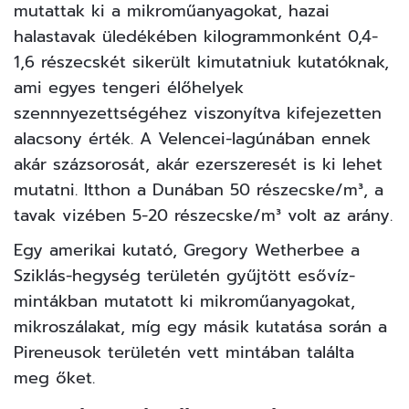
mutattak ki a mikroműanyagokat, hazai
halastavak üledékében kilogrammonként 0,4-
1,6 részecskét sikerült kimutatniuk kutatóknak,
ami egyes tengeri élőhelyek
szennnyezettségéhez viszonyítva kifejezetten
alacsony érték. A Velencei-lagúnában ennek
akár százsorosát, akár ezerszeresét is ki lehet
mutatni. Itthon a Dunában 50 részecske/m³, a
tavak vizében 5-20 részecske/m³ volt az arány.
Egy amerikai kutató, Gregory Wetherbee a
Sziklás-hegység területén gyűjtött esővíz-
mintákban mutatott ki mikroműanyagokat,
mikroszálakat, míg egy másik kutatása során a
Pireneusok területén vett mintában találta
meg őket.