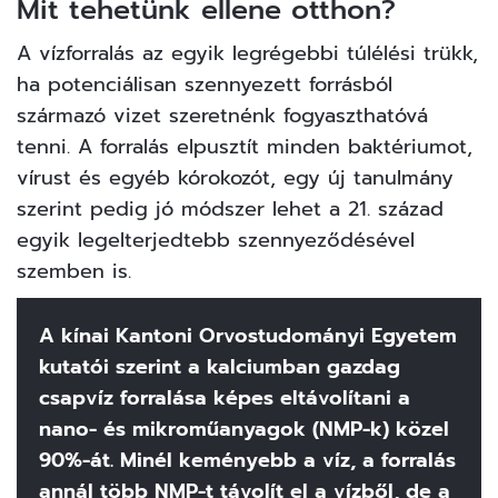
Mit tehetünk ellene otthon?
A vízforralás az egyik legrégebbi túlélési trükk,
ha potenciálisan szennyezett forrásból
származó vizet szeretnénk fogyaszthatóvá
tenni. A forralás elpusztít minden baktériumot,
vírust és egyéb kórokozót, egy új
tanulmány
szerint
pedig jó módszer lehet a 21. század
egyik legelterjedtebb szennyeződésével
szemben is.
A kínai Kantoni Orvostudományi Egyetem
kutatói szerint a kalciumban gazdag
csapvíz forralása képes eltávolítani a
nano- és mikroműanyagok (NMP-k) közel
90%-át. Minél keményebb a víz, a forralás
annál több NMP-t távolít el a vízből, de a