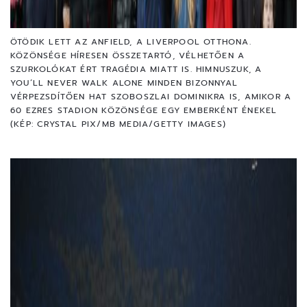
ÖTÖDIK LETT AZ ANFIELD, A LIVERPOOL OTTHONA.
KÖZÖNSÉGE HÍRESEN ÖSSZETARTÓ, VÉLHETŐEN A
SZURKOLÓKAT ÉRT TRAGÉDIA MIATT IS. HIMNUSZUK, A
YOU’LL NEVER WALK ALONE MINDEN BIZONNYAL
VÉRPEZSDÍTŐEN HAT SZOBOSZLAI DOMINIKRA IS, AMIKOR A
60 EZRES STADION KÖZÖNSÉGE EGY EMBERKÉNT ÉNEKEL
(KÉP: CRYSTAL PIX/MB MEDIA/GETTY IMAGES)