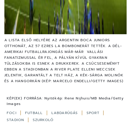
A LISTA ELSŐ HELYÉRE AZ ARGENTIN BOCA JUNIORS
OTTHONÁT, AZ 57 EZRES LA BOMBONERÁT TETTÉK. A DÉL-
AMERIKAI FUTBALLRAJONGÁS MÁR-MÁR VALLÁSI
FANATIZMUSSAL ÉR FEL, A PÁLYÁN KÍVÜL GYAKRAN
TÚLZÁSOKBA IS ESNEK A DRUKKEREK. A CSÚCSESEMÉNYT
EBBEN A STADIONBAN A RIVER PLATE ELLENI MECCSEK
JELENTIK, GARANTÁLT A TELT HÁZ, A KÉK-SÁRGA MOLINÓK
ÉS A HANGORKÁN (KÉP: MARCELO ENDELLI/GETTY IMAGES)
KÉP(EK) FORRÁSA:
Nyitókép: Rene Nijhuis/MB Media/Getty
Images
FOCI
FUTBALL
LABDARÚGÁS
SPORT
STADION
SZURKOLÓ