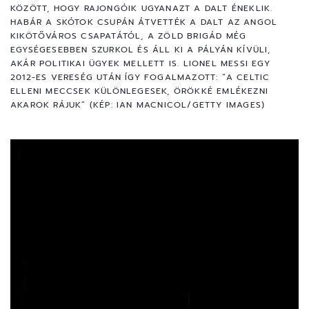
KÖZÖTT, HOGY RAJONGÓIK UGYANAZT A DALT ÉNEKLIK.
HABÁR A SKÓTOK CSUPÁN ÁTVETTÉK A DALT AZ ANGOL
KIKÖTŐVÁROS CSAPATÁTÓL, A ZÖLD BRIGÁD MÉG
EGYSÉGESEBBEN SZURKOL ÉS ÁLL KI A PÁLYÁN KÍVÜLI,
AKÁR POLITIKAI ÜGYEK MELLETT IS. LIONEL MESSI EGY
2012-ES VERESÉG UTÁN ÍGY FOGALMAZOTT: “A CELTIC
ELLENI MECCSEK KÜLÖNLEGESEK, ÖRÖKKÉ EMLÉKEZNI
AKAROK RÁJUK” (KÉP: IAN MACNICOL/GETTY IMAGES)