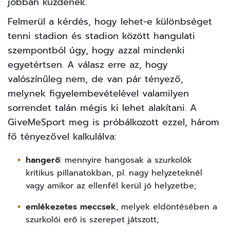
jobban küzdenek.
Felmerül a kérdés, hogy lehet-e különbséget
tenni stadion és stadion között hangulati
szempontból úgy, hogy azzal mindenki
egyetértsen. A válasz erre az, hogy
valószínűleg nem, de van pár tényező,
melynek figyelembevételével valamilyen
sorrendet talán mégis ki lehet alakítani. A
GiveMeSport
meg is próbálkozott ezzel, három
fő tényezővel kalkulálva:
hangerő
: mennyire hangosak a szurkolók
kritikus pillanatokban, pl. nagy helyzeteknél
vagy amikor az ellenfél kerül jó helyzetbe;
emlékezetes meccsek
, melyek eldöntésében a
szurkolói erő is szerepet játszott;