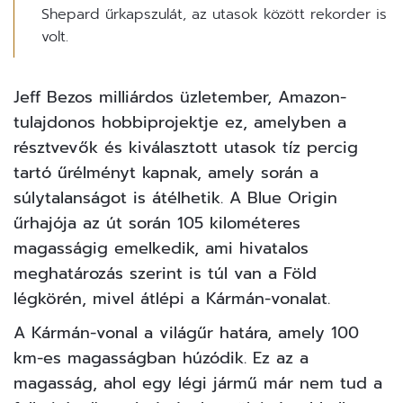
Shepard űrkapszulát, az utasok között rekorder is
volt.
Jeff Bezos milliárdos üzletember, Amazon-
tulajdonos hobbiprojektje ez, amelyben a
résztvevők és kiválasztott utasok tíz percig
tartó űrélményt kapnak, amely során a
súlytalanságot is átélhetik. A Blue Origin
űrhajója az út során 105 kilométeres
magasságig emelkedik, ami hivatalos
meghatározás szerint is túl van a Föld
légkörén, mivel átlépi a Kármán-vonalat.
A Kármán-vonal a világűr határa, amely 100
km-es magasságban húzódik. Ez az a
magasság, ahol egy légi jármű már nem tud a