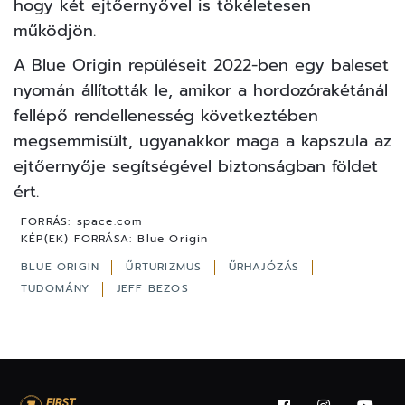
hogy két ejtőernyővel is tökéletesen
működjön.
A Blue Origin repüléseit 2022-ben egy baleset
nyomán állították le, amikor a hordozórakétánál
fellépő rendellenesség következtében
megsemmisült, ugyanakkor maga a kapszula az
ejtőernyője segítségével biztonságban földet
ért.
FORRÁS:
space.com
KÉP(EK) FORRÁSA:
Blue Origin
BLUE ORIGIN
ŰRTURIZMUS
ŰRHAJÓZÁS
TUDOMÁNY
JEFF BEZOS