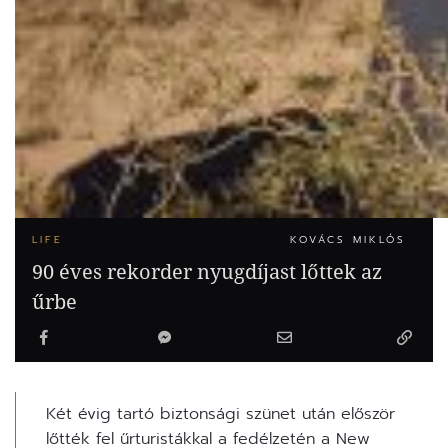
LIFE
KOVÁCS MIKLÓS
90 éves rekorder nyugdíjast lőttek az
űrbe
Két évig tartó biztonsági szünet után először
lőtték fel űrturistákkal a fedélzetén a New