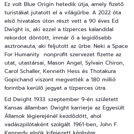
Ez volt Blue Origin hetedik útja, amely fizető
turistákat jutatott el a világűrbe. A 2022 óta
első hivatalos úton részt vett a 90 éves Ed
Dwight is, aki ezzel a tízperces kalanddal
rekordot döntött, immár ő a legidősebb
asztronauta, aki feljutott az űrbe. Neki a
Space
For Humanity
nonprofit szervezet fizette az
utat, utastársai, Mason Angel, Sylvain Chiron,
Carol Schaller, Kenneth Hess és Thotakura
Gopichand viszont megvették a 180 millió
forintba kerülő jegyet a tízperces útra.
Ed Dwight 1933. szeptember 9-én született
Kansas államban. Dwight karrierje az Egyesült
Államok légierejénél kezdődött, ahol
vadászpilótaként szolgált. 1961-ben, John F.
Kennedy elnök kifejezett kérésére,