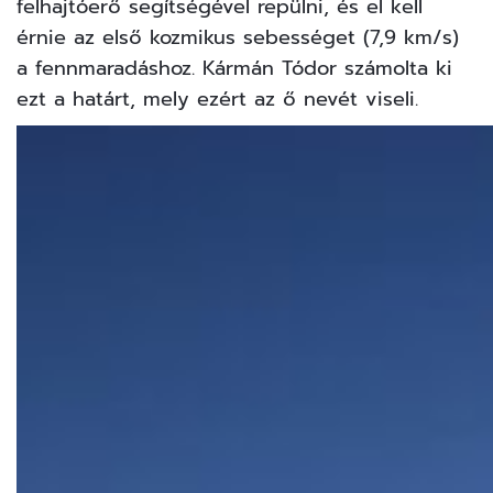
felhajtóerő segítségével repülni, és el kell
érnie az első kozmikus sebességet (7,9 km/s)
a fennmaradáshoz. Kármán Tódor számolta ki
ezt a határt, mely ezért az ő nevét viseli.