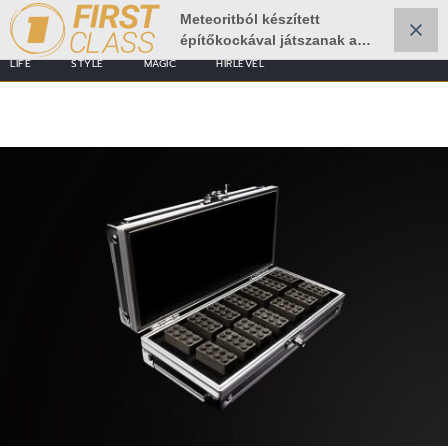
Meteoritból készített
építőkockával játszanak a
tudósok
LIFE
STYLE
MAGIC
HÍRLEVÉL