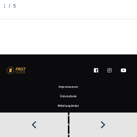
1
/
5
Impresszum
Üdvözlünk
Médiaajánlat
Felhasználási feltételek
EAT
Hírlevél