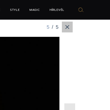
E
STYLE
MAGIC
HÍRLEVÉL
5
/
5