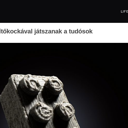
LIF
pítőkockával játszanak a tudósok