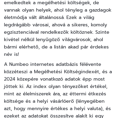
emelkedtek a megélhetési költségek, de
vannak olyan helyek, ahol tényleg a gazdagok
életmódja vált általánossá. Ezek a világ
legdrágább városai, ahová a sikeres, komoly
egzisztenciával rendelkezők költöznek. Szinte
kivétel nélkül lenyűgöző világvárosok, ahol
bármi elérhető, de a listán akad pár érdekes
név is!
A Numbeo internetes adatbázis félévente
közzéteszi a Megélhetési Költségindexét, és a
2024 közepére vonatkozó adatok épp most
jöttek ki. Az index olyan tényezőket értékel,
mint az élelmiszerek ára, az éttermi étkezés
költsége és a helyi vásárlóerő (lényegében
azt, hogy mennyire értékes a helyi valuta), és
ezeket az adatokat összesítve alakít ki egy