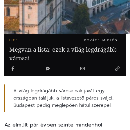
LIFE
KOVÁCS MIKLÓS
Megvan a lista: ezek a világ legdrágább
városai
A világ legdrágább városainak javát egy
országban találjuk, a listavezető páros svájci,
Budapest pedig meglepően hátul szerepel.
Az elmúlt pár évben szinte mindenhol