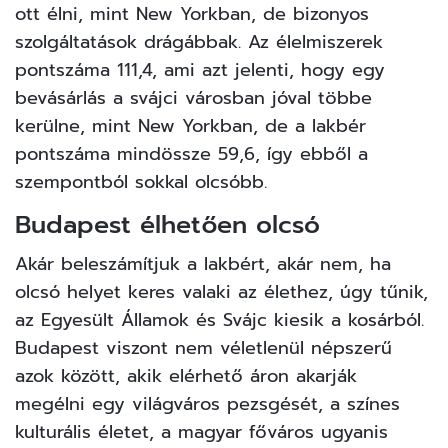
ott élni, mint New Yorkban, de bizonyos
szolgáltatások drágábbak. Az élelmiszerek
pontszáma 111,4, ami azt jelenti, hogy egy
bevásárlás a svájci városban jóval többe
kerülne, mint New Yorkban, de a lakbér
pontszáma mindössze 59,6, így ebből a
szempontból sokkal olcsóbb.
Budapest élhetően olcsó
Akár beleszámítjuk a lakbért, akár nem, ha
olcsó helyet keres valaki az élethez, úgy tűnik,
az Egyesült Államok és Svájc kiesik a kosárból.
Budapest viszont nem véletlenül népszerű
azok között, akik elérhető áron akarják
megélni egy világváros pezsgését, a színes
kulturális életet, a magyar főváros ugyanis