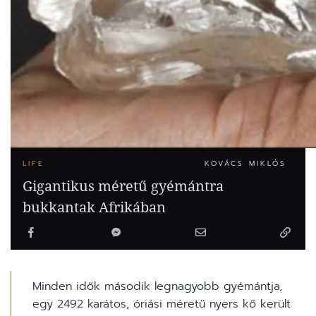
LIFE
KOVÁCS MIKLÓS
Gigantikus méretű gyémántra
bukkantak Afrikában
Minden idők második legnagyobb gyémántja,
egy 2492 karátos, óriási méretű nyers kő került