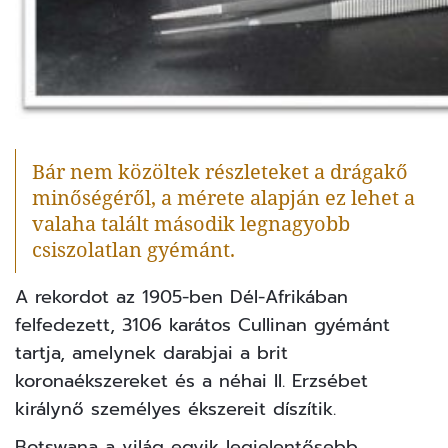
Bár nem közöltek részleteket a drágakő
minőségéről, a mérete alapján ez lehet a
valaha talált második legnagyobb
csiszolatlan gyémánt.
A rekordot az 1905-ben Dél-Afrikában
felfedezett, 3106 karátos Cullinan gyémánt
tartja, amelynek darabjai a brit
koronaékszereket és a néhai II. Erzsébet
királynő személyes ékszereit díszítik.
Botswana a világ egyik legjelentősebb