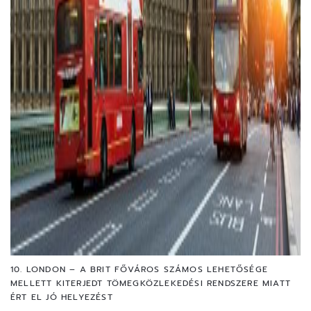
10. LONDON – A BRIT FŐVÁROS SZÁMOS LEHETŐSÉGE
MELLETT KITERJEDT TÖMEGKÖZLEKEDÉSI RENDSZERE MIATT
ÉRT EL JÓ HELYEZÉST