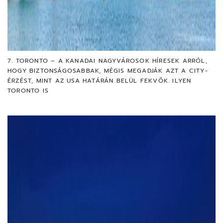
7. TORONTO – A KANADAI NAGYVÁROSOK HÍRESEK ARRÓL,
HOGY BIZTONSÁGOSABBAK, MÉGIS MEGADJÁK AZT A CITY-
ÉRZÉST, MINT AZ USA HATÁRÁN BELÜL FEKVŐK. ILYEN
TORONTO IS